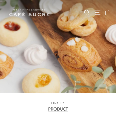
カ
カ
フ
ェ
シ
ュ
ク
ル
LINE UP
PRODUCT