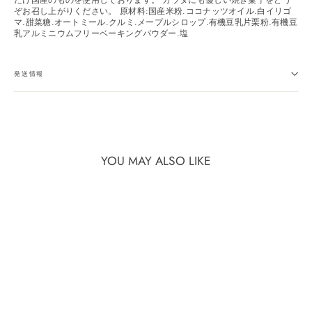
ぞお召し上がりください。 原材料:国産米粉.ココナッツオイル.白イリゴ
マ.甜菜糖.オートミール.クルミ.メープルシロップ.有機豆乳片栗粉.有機豆
乳アルミニウムフリーベーキングパウダー.塩
発送情報
YOU MAY ALSO LIKE